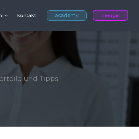
academy
n
kontakt
medgic
orteile und Tipps