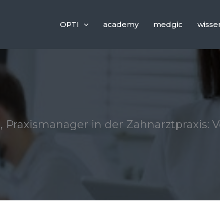
OPTI
academy
medgic
wisse
 Praxismanager in der Zahnarztpraxis: V