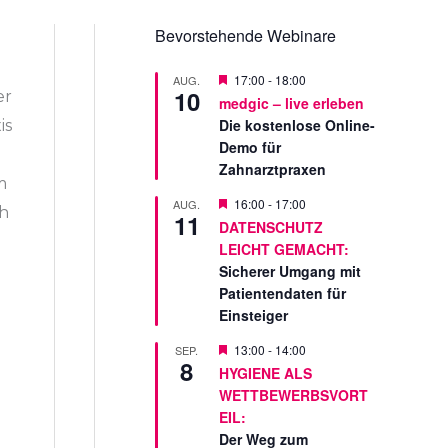
Bevorstehende Webinare
V
17:00
-
18:00
AUG.
10
o
er
medgic – live erleben
r
Die kostenlose Online-
is
g
e
Demo für
s
Zahnarztpraxen
t
m
e
V
16:00
-
17:00
AUG.
l
ch
11
o
l
DATENSCHUTZ
r
t
LEICHT GEMACHT:
g
e
Sicherer Umgang mit
s
Patientendaten für
t
Einsteiger
e
l
l
V
13:00
-
14:00
SEP.
8
t
o
HYGIENE ALS
r
WETTBEWERBSVORT
g
e
EIL:
s
Der Weg zum
t