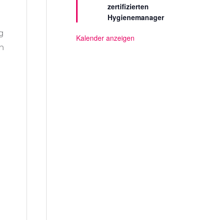
zertifizierten
e
l
Hygienemanager
l
t
g
Kalender anzeigen
n