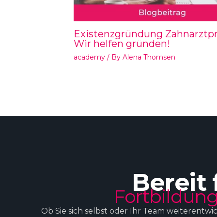
Existenzgründung Zahnarztpr
Wir helfen gründen!
academy
/ By
Alena Thomsen
Bereit 
Fortbildung
Ob Sie sich selbst oder Ihr Team weiterentwi