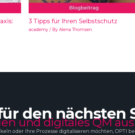
axis:
3 Tipps für Ihren Selbstschutz
academy
/ By
Alena Thomsen
für den nächsten 
en und digitales QM aus
ckeln oder Ihre Prozesse digitalisieren möchten, OPTI b