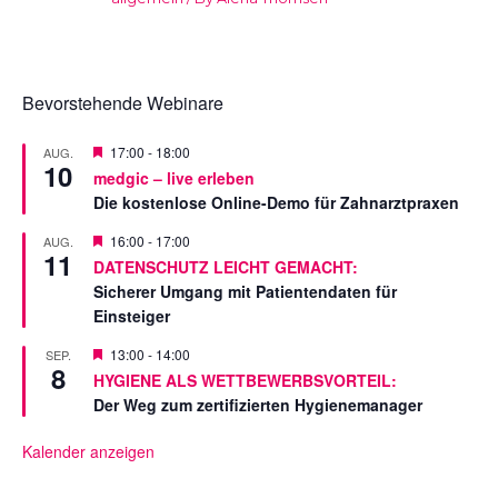
Bevorstehende Webinare
V
17:00
-
18:00
AUG.
10
o
medgic – live erleben
r
Die kostenlose Online-Demo für Zahnarztpraxen
g
e
s
V
16:00
-
17:00
AUG.
11
t
o
DATENSCHUTZ LEICHT GEMACHT:
e
r
Sicherer Umgang mit Patientendaten für
l
g
l
e
Einsteiger
t
s
t
V
13:00
-
14:00
SEP.
e
8
o
HYGIENE ALS WETTBEWERBSVORTEIL:
l
r
l
Der Weg zum zertifizierten Hygienemanager
g
t
e
s
Kalender anzeigen
t
e
l