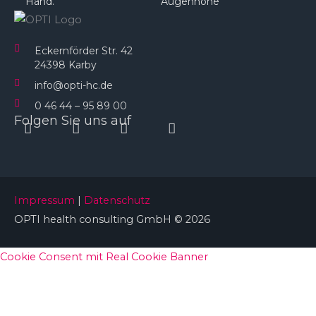
Hand.
Augenhöhe​
Eckernförder Str. 42
24398 Karby
info@opti-hc.de
0 46 44 – 95 89 00
Folgen Sie uns auf
Instagram
Facebook
Linkedin
Youtube
Impressum
|
Datenschutz
OPTI health consulting GmbH © 2026
Cookie Consent mit Real Cookie Banner