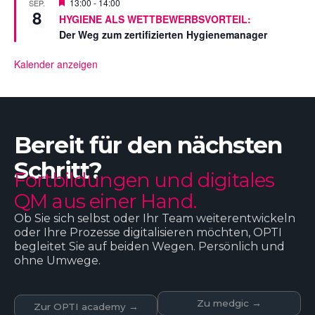
V
13:00
-
14:00
SEP.
e
8
o
HYGIENE ALS WETTBEWERBSVORTEIL:
l
r
l
Der Weg zum zertifizierten Hygienemanager
g
t
e
s
Kalender anzeigen
t
e
l
l
t
Bereit für den nächsten
Schritt?
Fortbildungen und digitales
QM aus einer Hand.
Ob Sie sich selbst oder Ihr Team weiterentwickeln
oder Ihre Prozesse digitalisieren möchten, OPTI
begleitet Sie auf beiden Wegen. Persönlich und
ohne Umwege.
Zu medgic →
Zur OPTI academy →