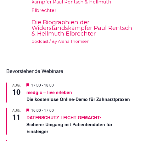
Die Biographien der
Widerstandskämpfer Paul Rentsch
& Hellmuth Elbrechter
podcast
/ By
Alena Thomsen
Bevorstehende Webinare
V
17:00
-
18:00
AUG.
10
o
medgic – live erleben
r
Die kostenlose Online-Demo für Zahnarztpraxen
g
e
s
V
16:00
-
17:00
AUG.
11
t
o
DATENSCHUTZ LEICHT GEMACHT:
e
r
Sicherer Umgang mit Patientendaten für
l
g
l
e
Einsteiger
t
s
t