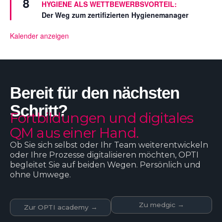
8
HYGIENE ALS WETTBEWERBSVORTEIL:
l
r
l
Der Weg zum zertifizierten Hygienemanager
g
t
e
s
Kalender anzeigen
t
e
l
l
t
Bereit für den nächsten
Schritt?
Fortbildungen und digitales
QM aus einer Hand.
Ob Sie sich selbst oder Ihr Team weiterentwickeln
oder Ihre Prozesse digitalisieren möchten, OPTI
begleitet Sie auf beiden Wegen. Persönlich und
ohne Umwege.
Zu medgic →
Zur OPTI academy →