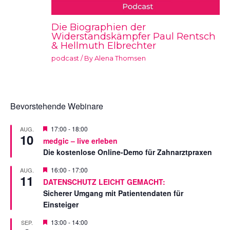
Die Biographien der
Widerstandskämpfer Paul Rentsch
& Hellmuth Elbrechter
podcast
/ By
Alena Thomsen
Bevorstehende Webinare
V
17:00
-
18:00
AUG.
10
o
medgic – live erleben
r
Die kostenlose Online-Demo für Zahnarztpraxen
g
e
s
V
16:00
-
17:00
AUG.
11
t
o
DATENSCHUTZ LEICHT GEMACHT:
e
r
Sicherer Umgang mit Patientendaten für
l
g
l
e
Einsteiger
t
s
t
V
13:00
-
14:00
SEP.
e
o